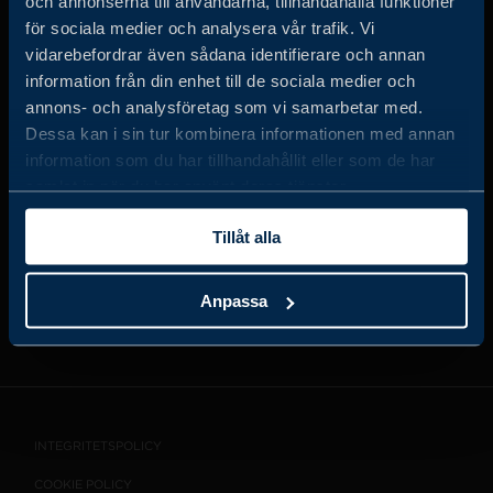
och annonserna till användarna, tillhandahålla funktioner
för sociala medier och analysera vår trafik. Vi
vidarebefordrar även sådana identifierare och annan
information från din enhet till de sociala medier och
JOBBA HOS OSS
annons- och analysföretag som vi samarbetar med.
Dessa kan i sin tur kombinera informationen med annan
information som du har tillhandahållit eller som de har
OM OSS
samlat in när du har använt deras tjänster.
Tillåt alla
VISSELBLÅSARTJÄNST
Anpassa
KONTAKT
INTEGRITETSPOLICY
COOKIE POLICY