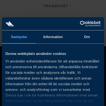
TRANSPORT
Rensa alla filter
Samtycke
Information
Om
Denna webbplats använder cookies
Vi använder enhetsidentifierare för att anpassa innehållet
och annonserna till användarna, tillhandahålla funktioner
för sociala medier och analysera vår trafik. Vi
vidarebefordrar även sådana identifierare och annan
information från din enhet till de sociala medier och
annons- och analysföretag som vi samarbetar med.
Business Sweden arbetar på uppdrag av regeringen och
Dessa kan i sin tur kombinera informationen med annan
det privata näringslivet för att hjälpa svenska företag att
information som du har tillhandahållit eller som de har