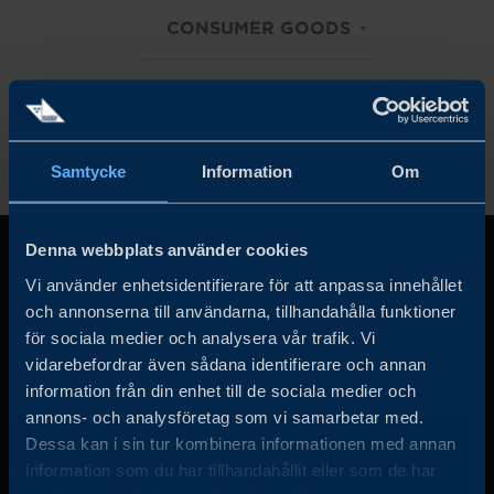
CONSUMER GOODS
Rensa alla filter
Samtycke
Information
Om
Denna webbplats använder cookies
Vi använder enhetsidentifierare för att anpassa innehållet
och annonserna till användarna, tillhandahålla funktioner
för sociala medier och analysera vår trafik. Vi
vidarebefordrar även sådana identifierare och annan
information från din enhet till de sociala medier och
annons- och analysföretag som vi samarbetar med.
Business Sweden arbetar på uppdrag av regeringen och
Dessa kan i sin tur kombinera informationen med annan
det privata näringslivet för att hjälpa svenska företag att
information som du har tillhandahållit eller som de har