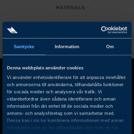
MATERIALS
Rensa alla filter
Samtycke
Information
Om
Denna webbplats använder cookies
Vi använder enhetsidentifierare för att anpassa innehållet
och annonserna till användarna, tillhandahålla funktioner
för sociala medier och analysera vår trafik. Vi
vidarebefordrar även sådana identifierare och annan
information från din enhet till de sociala medier och
annons- och analysföretag som vi samarbetar med.
Business Sweden arbetar på uppdrag av regeringen och
Dessa kan i sin tur kombinera informationen med annan
det privata näringslivet för att hjälpa svenska företag att
information som du har tillhandahållit eller som de har