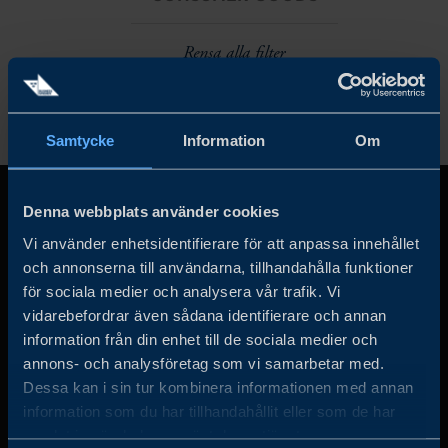
Rensa alla filter
Samtycke
Information
Om
Denna webbplats använder cookies
Vi använder enhetsidentifierare för att anpassa innehållet
och annonserna till användarna, tillhandahålla funktioner
för sociala medier och analysera vår trafik. Vi
vidarebefordrar även sådana identifierare och annan
information från din enhet till de sociala medier och
annons- och analysföretag som vi samarbetar med.
Business Sweden arbetar på uppdrag av regeringen och
Dessa kan i sin tur kombinera informationen med annan
det privata näringslivet för att hjälpa svenska företag att
information som du har tillhandahållit eller som de har
öka sin globala försäljning och internationella företag att
samlat in när du har använt deras tjänster.
investera och expandera i Sverige.